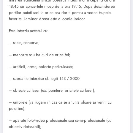
intrarea adiacenta strazii Soseaua Industriilor incepand cu ora
18:45 iar concertele incep de la ora 19:15. Dupa deschiderea
portilor puteti sosi la orice ora doriti pentru a vedea trupele
favorite. Laminor Arena este o locatie indoor.
Este interzis accesul cu:
– sticle, conserve;
– mancare sau bauturi de orice fel;
– artificii, arme, obiecte periculoase;
– substante interzise cf. legii 143 / 2000
– obiecte cu laser (ex. pointere, brichete cu laser);
– umbrele (va rugam in caz ca se anunta ploaie sa veniti cu
pelerine);
– aparate foto/video profesionale sau semi-profesionale (cu
obiectiv detasabil);