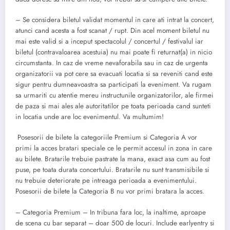
– Se considera biletul validat momentul in care ati intrat la concert,
atunci cand acesta a fost scanat / rupt. Din acel moment biletul nu
mai este valid si a inceput spectacolul / concertul / festivalul iar
biletul (contravaloarea acestuia) nu mai poate fi returnat(a) in nicio
circumstanta. In caz de vreme nevaforabila sau in caz de urgenta
organizatorii va pot cere sa evacuati locatia si sa reveniti cand este
sigur pentru dumneavoastra sa participati la eveniment. Va rugam
sa urmariti cu atentie mereu instructunile organizatorilor, ale firmei
de paza si mai ales ale autoritatilor pe toata perioada cand sunteti
in locatia unde are loc evenimentul. Va multumim!
Posesorii de bilete la categoriile Premium si Categoria A vor
primi la acces bratari speciale ce le permit accesul in zona in care
au bilete. Bratarile trebuie pastrate la mana, exact asa cum au fost
puse, pe toata durata concertului. Bratarile nu sunt transmisibile si
nu trebuie deteriorate pe intreaga perioada a evenimentului.
Posesorii de bilete la Categoria B nu vor primi bratara la acces.
– Categoria Premium – In tribuna fara loc, la inaltime, aproape
de scena cu bar separat – doar 500 de locuri. Include earlyentry si