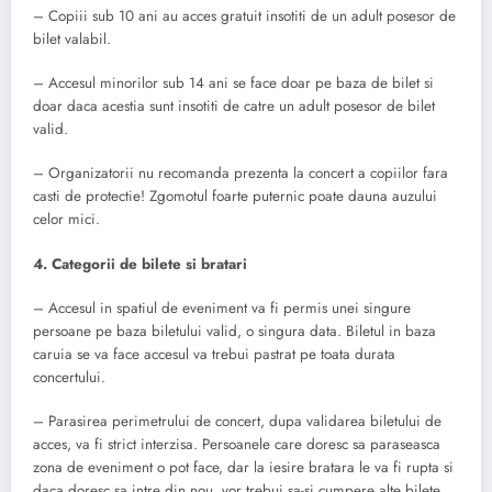
– Copiii sub 10 ani au acces gratuit insotiti de un adult posesor de
bilet valabil.
– Accesul minorilor sub 14 ani se face doar pe baza de bilet si
doar daca acestia sunt insotiti de catre un adult posesor de bilet
valid.
– Organizatorii nu recomanda prezenta la concert a copiilor fara
casti de protectie! Zgomotul foarte puternic poate dauna auzului
celor mici.
4. Categorii de bilete si bratari
– Accesul in spatiul de eveniment va fi permis unei singure
persoane pe baza biletului valid, o singura data. Biletul in baza
caruia se va face accesul va trebui pastrat pe toata durata
concertului.
– Parasirea perimetrului de concert, dupa validarea biletului de
acces, va fi strict interzisa. Persoanele care doresc sa paraseasca
zona de eveniment o pot face, dar la iesire bratara le va fi rupta si
daca doresc sa intre din nou, vor trebui sa-si cumpere alte bilete.