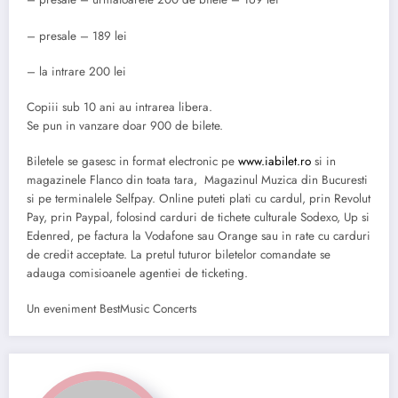
– presale – 189 lei
– la intrare 200 lei
Copiii sub 10 ani au intrarea libera.
Se pun in vanzare doar 900 de bilete.
Biletele se gasesc in format electronic pe
www.iabilet.ro
si in
magazinele Flanco din toata tara, Magazinul Muzica din Bucuresti
si pe terminalele Selfpay. Online puteti plati cu cardul, prin Revolut
Pay, prin Paypal, folosind carduri de tichete culturale Sodexo, Up si
Edenred, pe factura la Vodafone sau Orange sau in rate cu carduri
de credit acceptate. La pretul tuturor biletelor comandate se
adauga comisioanele agentiei de ticketing.
Un eveniment BestMusic Concerts