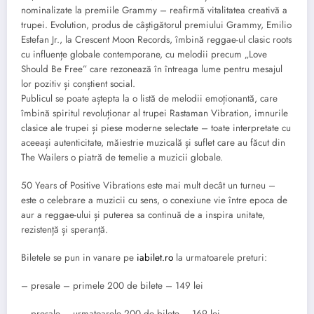
nominalizate la premiile Grammy – reafirmă vitalitatea creativă a
trupei. Evolution, produs de câștigătorul premiului Grammy, Emilio
Estefan Jr., la Crescent Moon Records, îmbină reggae-ul clasic roots
cu influențe globale contemporane, cu melodii precum „Love
Should Be Free” care rezonează în întreaga lume pentru mesajul
lor pozitiv și conștient social.
Publicul se poate aștepta la o listă de melodii emoționantă, care
îmbină spiritul revoluționar al trupei Rastaman Vibration, imnurile
clasice ale trupei și piese moderne selectate – toate interpretate cu
aceeași autenticitate, măiestrie muzicală și suflet care au făcut din
The Wailers o piatră de temelie a muzicii globale.
50 Years of Positive Vibrations este mai mult decât un turneu –
este o celebrare a muzicii cu sens, o conexiune vie între epoca de
aur a reggae-ului și puterea sa continuă de a inspira unitate,
rezistență și speranță.
Biletele se pun in vanare pe
iabilet.ro
la urmatoarele preturi:
– presale – primele 200 de bilete – 149 lei
– presale – urmatoarele 200 de bilete – 169 lei