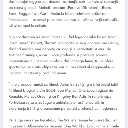
dus mesajul reggae-ului despre rezistență, spiritualitate și speranță
pe scena globală. Melodii precum „Positive Vibration”, „Roots,
Rock, Reggae” și „War” rămân la fel de relevante astăzi ca
întotdeauna – expresii puternice ale muzicii atât ca forță culturală,
cât și ca apel la unitate.
Sub conducerea lui Aston Barrett Jr., fiul legendarului basist Aston
„Familyman” Barrett, The Wailers continuă să-și onoreze rădăcinile,
ducând muzica mai departe cu scop și autenticitate. Alături de
Mitchell Brunings, a cărui voce profundă și prezență scenică
impunătoare au captivat publicul din întreaga lume, trupa oferă
spectacole care întruchipează spiritul persistent al reggae-ului –
înălțător, conștient și profund uman.
Într-o crossover unică cu filmul, Aston Barrett Jr. și-a interpretat tatăl
în filmul biografic din 2024, Bob Marley: One Love, regizat de
Reinaldo Marcus Green și cu Kingsley Ben-Adir în rol principal.
Portretizarea sa a adăugat o autenticitate rară, ancorată în
experiența trăită și o conexiune personală profundă cu moștenirea.
Pe lângă onorarea trecutului, The Wailers rămân ferm înrădăcinați
în prezent. Albumele lor recente, One World și Evolution – ambele