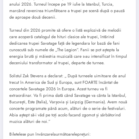
anului 2026. Turneul începe pe 19 iulie la Istanbul, Turcia,
marcând revenirea triumfătoare a trupei pe scenă după o pauză
de aproape două decenii.
Turneul din 2026 promite să ofere o listă explozivă de melodii
care acoperă catalogul de hituri clasice ale trupei, întărind
dedicarea trupei Savatage față de legendara lor bază de fani
cunoscută sub numele de „The Legion”. Fanii se pot aștepta la
energia brută și măiestria muzicală care s-au intensificat în timpul
deceniului transformator al trupei, departe de turnee.
Solistul Zak Stevens a declarat: „ După turneele uimitoare de anul
trecut în America de Sud și Europa, sunt FOARTE încântat de
concertele Savatage 2026 în Europa. Acest turneu va fi
extraordinar. Va fi prima dată când Savatage va cânta la Istanbul,
București, Este (Italia), Varșovia și Leipzig (Germania). Avem nouă
concerte programate până acum, alături de o serie de festivaluri.
Abia aștept să-i văd pe toți acolo facand zgomot și sărbătorind
muzica alături de noi.”
Biletelese pun învânzarelaurmătoareleprețuri: