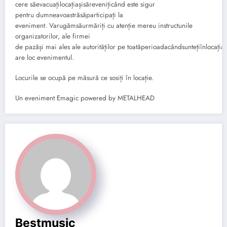
cere săevacuațilocațiașisărevenițicând este sigur
pentru dumneavoastrăsăparticipați la
eveniment. Varugămsăurmăriți cu atenție mereu instructunile
organizatorilor, ale firmei
de pazăși mai ales ale autorităților pe toatăperioadacândsuntețiînlocația
are loc evenimentul.
Locurile se ocupă pe măsură ce sosiți în locație.
Un eveniment Emagic powered by METALHEAD
Bestmusic