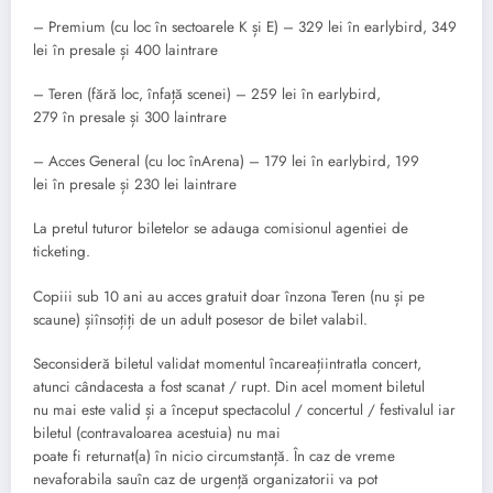
– Premium (cu loc în sectoarele K și E) – 329 lei în earlybird, 349
lei în presale și 400 laintrare
– Teren (fără loc, înfață scenei) – 259 lei în earlybird,
279 în presale și 300 laintrare
– Acces General (cu loc înArena) – 179 lei în earlybird, 199
lei în presale și 230 lei laintrare
La pretul tuturor biletelor se adauga comisionul agentiei de
ticketing.
Copiii sub 10 ani au acces gratuit doar înzona Teren (nu și pe
scaune) șiînsoțiți de un adult posesor de bilet valabil.
Seconsideră biletul validat momentul încareațiintratla concert,
atunci cândacesta a fost scanat / rupt. Din acel moment biletul
nu mai este valid și a început spectacolul / concertul / festivalul iar
biletul (contravaloarea acestuia) nu mai
poate fi returnat(a) în nicio circumstanță. În caz de vreme
nevaforabila sauîn caz de urgență organizatorii va pot