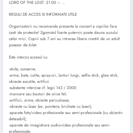
LORD OF THE LOST: 21:00 – …
REGULI DE ACCES SI INFORMATII UTILE
Organizatorii nu recomanda prezenta la concert a copiilor fara
casti de protectie! Zgomotul foarte puternic poate dauna auzului
celor mici. Copiii sub 7 ani au intrarea libera insotiti de un adult
posesor de bilet.
Este interzis accesul cu:
-sticle, conserve;
-arme, bate, cutite, spray-uri, lanturi lungi, selfie stick, glow stick,
obiecte ascutite, artificii
-substante interzise cf. legii 143 / 2000
-mancare sau bauturi de orice fel;
-artificii, arme, obiecte periculoase;
-obiecte cu laser (ex. pointere, brichete cu laser);
-aparate foto/video profesionale sau semi-profesionale (cu obiectiv
detasabil);
-aparate de inregistrare audio-video profesionale sau semi-
profesionale;