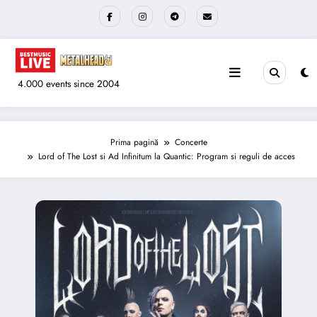
Sari
la
conținut
4.000 events since 2004
Prima pagină
Concerte
Lord of The Lost si Ad Infinitum la Quantic: Program si reguli de acces