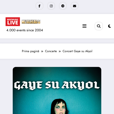
Sari
la
conținut
4.000 events since 2004
Prima pagină
Concerte
Concert Gaye su Akyol