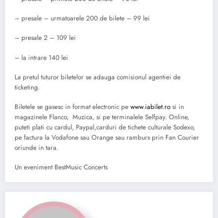
– presale – urmatoarele 200 de bilete – 99 lei
– presale 2 – 109 lei
– la intrare 140 lei
La pretul tuturor biletelor se adauga comisionul agentiei de
ticketing.
Biletele se gasesc in format electronic pe
www.iabilet.ro
si in
magazinele Flanco, Muzica, si pe terminalele Selfpay. Online,
puteti plati cu cardul, Paypal,carduri de tichete culturale Sodexo,
pe factura la Vodafone sau Orange sau ramburs prin Fan Courier
oriunde in tara.
Un eveniment BestMusic Concerts