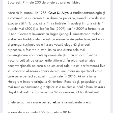
Bucuresti. Primele 200 de bilete au pret earlybird.
Născută la Istanbul în 1985,
Gaye Su Akyol
a studiat antropologia și
a continuat să își croiască un drum ca pictorița, având lucrările sale
expuse atât în Turcia, cât și în străinătate. În același timp, a cântat în
trupele Mai (2004) și Toz Ve Toz (2007), iar în 2009 a format duo-
ul Seni Görmem İmkansız cu Tuğçe Şenoğul. Amestecând melodii
și structuri tradiționale turcești cu elemente de psihedelie, surf rock
și grunge, susținute de o livrare vocală elegantă și uneori
hipnotică, a fost rapid stabilită ca una dintre cele mai
convingătoare voci contemporane ale țării, cu un ochi fixat pe
trecut și celălalt pe orizonturile viitorului. În plus, teatralitatea
neconvențională pe care o aduce artei sale, fie că performează live
sau conceptualizează coperți de albume, oferă un spectacol vizual
care pare perfect adaptat muzicii sale. În 2016, Akyol a lansat
Hologram İmparatorluğu la Glitterbeat Records și, propulsând și
mai mult expansiunea granițelor sale muzicale, noul album İstikrarlı
Hayal Hakikattir a fost lansat pe 26 octombrie, tot la Glitterbeat.
Bilete se pun in vanare pe
iabilet.ro
la urmatoarele preturi:
– presale – primele 200 de bilete – 90 lei