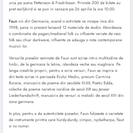
urca pe scena Pettersson & Fredriksson. Primele 200 de bilete au
pret earlybird si se pun in vanzare pe 26 aprilie la ora 10:00.
Faun
vin din Germania, avand o activitate ce incepe inca din
1998, pana in prezent lansand 12 materiale de studio. Abordeaza
o combinatie de pagan/medieval folk cu influente variate de neo-
folk sau chiar darkwave, influente ce adauga o nota contemporana
muzicii lor.
Versurile pieselor semnate de Faun sunt scrise intr-o multitudine de
limbi, de la germana la latina, islandeza veche sau maghiara. Pe
langa creatiile proprii, pentru a scrie versuri, Faun se inspira si
din texte scrise in perioada Evului Mediu, precum Carmina
Burana, manuscris de poeme din secolele XI-XII; Poetic Edda,
colectie de poeme narative nordice de secol XIII sau Jenaer
Liederhandschrift, manuscris de versuri si melodii de secol XIV din
zona germana.
In plus, pentru a da autenticitate pieselor, Faun foloseste o varietate
de instrumente printre care hurdy-durdy, cimpoi, nyckelharpa, flaut
si nu numai.