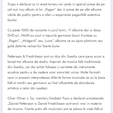
Trupa a declarat ca in acest turneu vor canta in special piese de pe
cel mai nou album al lor „Pagan” dar si piese de pe alte albume
iubite de public pentru a oferi o experienta paganfolk autentica
fanilor.
Cu peste 1000 de concerte in jurul lumii, 11 albume dar si doua
DVD-uri, FAUN au avut in topurile germane locuri fruntase cu
„Pagan”, „Midgard” sau „Luna”, albume ce au ajuns platinum sau
gold datorita vanzarilor foarte bune.
Pettersson & Fredriksson sunt un duo din Suedia care pana acum a
lansat trei albume de studio. Inspirati de muzica folk traditionala
din Suedia, cei doi artisti folosesc o varietate de instrumente
acustice pentru a da nastere unor sonoritati unice. Multe formatii
care in prezent interpreteaza diferite forme muzicale ce au la baza
folk-ul nordic sau germanic au fost influentate de abordarea
artistica a celor doi suedezi.
Chiar Oliver s. Tyr, membru fondator Faun a declarat urmatoarele:
„Daniel Pettersson si Daniel Fredriksson sunt eroii mei in materie
de muzica. Foarte putin alti muzicieni pot sa aduca la viata folk-ul