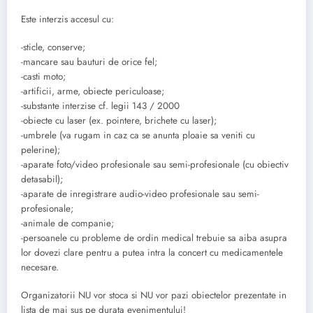
Este interzis accesul cu:
-sticle, conserve;
-mancare sau bauturi de orice fel;
-casti moto;
-artificii, arme, obiecte periculoase;
-substante interzise cf. legii 143 / 2000
-obiecte cu laser (ex. pointere, brichete cu laser);
-umbrele (va rugam in caz ca se anunta ploaie sa veniti cu
pelerine);
-aparate foto/video profesionale sau semi-profesionale (cu obiectiv
detasabil);
-aparate de inregistrare audio-video profesionale sau semi-
profesionale;
-animale de companie;
-persoanele cu probleme de ordin medical trebuie sa aiba asupra
lor dovezi clare pentru a putea intra la concert cu medicamentele
necesare.
Organizatorii NU vor stoca si NU vor pazi obiectelor prezentate in
lista de mai sus pe durata evenimentului!