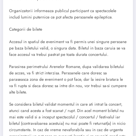
Organizatorii informeaza publicul participant ca spectacolele
includ lumini puternice ce pot afecta persoanele epileptice.
Categorii de bilete
Accesul in spatiul de eveniment va fi permis unei singure persoane
pe baza biletului valid, o singura data. Biletul in baza caruia se va
face accesul va trebui pastrat pe toata durata concertului.
Parasirea perimetrului Arenelor Romane, dupa validarea biletului
de acces, va fi strict interzisa. Persoanele care doresc sa
paraseasca zona de eveniment o pot face, dar la iesire bratara le
va fi rupta si daca doresc sa intre din nou, vor trebui sa-si cumpere
alte bilete.
Se considera biletul validat momentul in care ati intrat la concert,
atunci cand acesta a fost scanat / rupt. Din acel moment biletul nu
mai este valid si a inceput spectacolul / concertul / festivalul iar
biletul (contravaloarea acestuia) nu mai poate fi returnat(a) in nicio
circumstanta. In caz de vreme nevaforabila sau in caz de urgenta