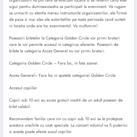
organizatorii va pot cere sa evacuati locatia si sa reveniti cand este
sigur pentru dumneavoastra sa participati la eveniment. Va rugam
sa urmariti cu atentie mereu instructunile organizatorilor, ale firmei
de paza si mai ales ale autoritatilor pe toata perioada cand sunteti
in locatia unde are loc evenimentul. Va multumim!
Posesorii biletelor la Categoria Golden Circle vor primi bratari
care le vor permite accesul in categirua aferenta. Posesorii de
bilete la categoria Acces General nu vor primi bratari.
Categoria Golden Circle – Fara loc, in fata scenei.
Acces General– Fara loc in spatele categoriei Golden Circle
Accesul copiilor
Copiii sub 10 ani au acces gratuit insotiti de un adult posesor de
bilet valabil.
Recomandam fanilor care vin cu copii sub 10 ani sa le protejeze
acestora urechile cu casti speciale. La concert volumul va fi puternic
si acesta poate afecta auzul copiilor.