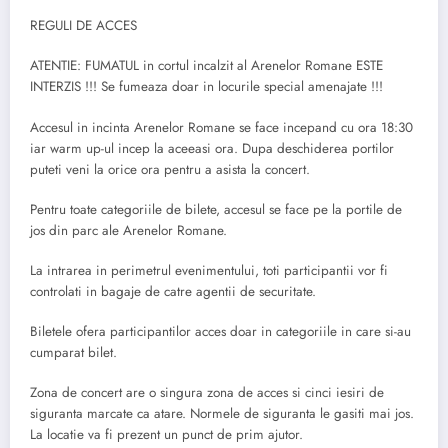
REGULI DE ACCES
ATENTIE: FUMATUL in cortul incalzit al Arenelor Romane ESTE
INTERZIS !!! Se fumeaza doar in locurile special amenajate !!!
Accesul in incinta Arenelor Romane se face incepand cu ora 18:30
iar warm up-ul incep la aceeasi ora. Dupa deschiderea portilor
puteti veni la orice ora pentru a asista la concert.
Pentru toate categoriile de bilete, accesul se face pe la portile de
jos din parc ale Arenelor Romane.
La intrarea in perimetrul evenimentului, toti participantii vor fi
controlati in bagaje de catre agentii de securitate.
Biletele ofera participantilor acces doar in categoriile in care si-au
cumparat bilet.
Zona de concert are o singura zona de acces si cinci iesiri de
siguranta marcate ca atare. Normele de siguranta le gasiti mai jos.
La locatie va fi prezent un punct de prim ajutor.