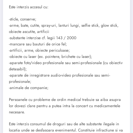
Este interzis accesul cu:
-sticle, conserve;
-arme, bate, cutite, spray-uri, lanturi lungi, selfie stick, glow stick,
obiecte ascutite, artificii
-substante interzise cf. legii 143 / 2000
-mancare sau bauturi de orice fel;
-artificii, arme, obiecte periculoase;
-obiecte cu laser (ex. pointere, brichete cu laser);
-aparate foto/video profesionale sau semi-profesionale (cu obiectiv
detasabil);
-aparate de inregistrare audio-video profesionale sau semi-
profesionale;
-animale de companie;
Persoanele cu probleme de ordin medical trebuie sa aiba asupra
lor dovezi clare pentru a putea intra la concert cu medicamentele
necesare.
Este interzis consumul de droguri sau de alte substante ilegale in
locatia unde se desfasoara evenimentul. Constituie infractiune si va