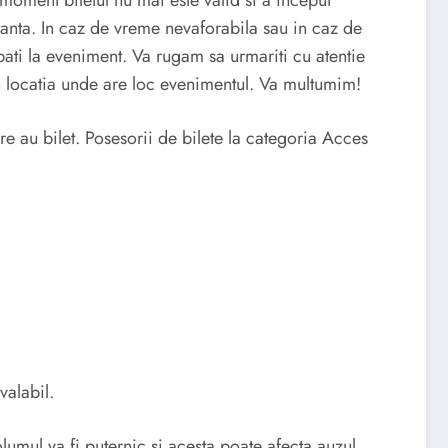
 moment biletul nu mai este valid si a inceput
mstanta. In caz de vreme nevaforabila sau in caz de
pati la eveniment. Va rugam sa urmariti cu atentie
 in locatia unde are loc evenimentul. Va multumim!
re au bilet. Posesorii de bilete la categoria Acces
valabil.
umul va fi puternic si acesta poate afecta auzul