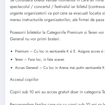
Se considera biletul validat momentul in care ati intrat
spectacolul / concertul / festivalul iar biletul (contra
urgenta organizatorii va pot cere sa evacuati locatia s
mereu instructunile organizatorilor, ale firmei de paza
Posesorii biletelor la Categoriile Premium si Teren vor 
General nu vor primi bratari.
Premium – Cu loc in sectoarele K si E. Asigura acces si i
Teren – Fara loc, in fata scenei
Acces General – Cu loc in Arena mai putin sectoarele K s
Accesul copiilor
Copiii sub 10 ani au acces gratuit doar in categoria Ter
Recomandam fanilor care vin cu copii sub 10 ani sa le 