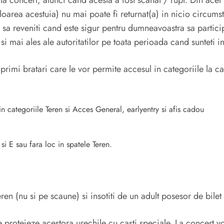
 la concert, atunci cand acesta a fost scanat / rupt. Din acel
valoarea acestuia) nu mai poate fi returnat(a) in nicio circu
i sa reveniti cand este sigur pentru dumneavoastra sa partici
 si mai ales ale autoritatilor pe toata perioada cand sunteti
primi bratari care le vor permite accesul in categoriile la ca
n categoriile Teren si Acces General, earlyentry si afis cadou
i E sau fara loc in spatele Teren.
en (nu si pe scaune) si insotiti de un adult posesor de bilet 
protejeze acestora urechile cu casti speciale. La concert vol