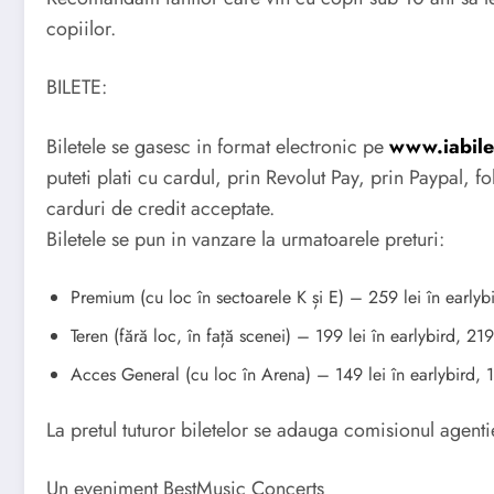
copiilor.
BILETE:
Biletele se gasesc in format electronic pe
www.iabile
puteti plati cu cardul, prin Revolut Pay, prin Paypal,
carduri de credit acceptate.
Biletele se pun in vanzare la urmatoarele preturi:
Premium (cu loc în sectoarele K și E) – 259 lei în earlybi
Teren (fără loc, în față scenei) – 199 lei în earlybird, 219
Acces General (cu loc în Arena) – 149 lei în earlybird, 16
La pretul tuturor biletelor se adauga comisionul agentie
Un eveniment BestMusic Concerts