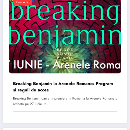
Concerte
Breaking Benjamin la Arenele Romane: Program
si reguli de acces
Breaking Benjamin canta in premiera in Romania la Arenele Romane s
ambata pe 27 iunie. In…